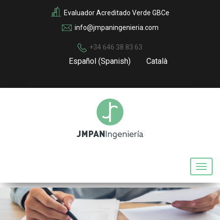
Evaluador Acreditado Verde GBCe
info@jmpaningenieria.com
+34 646 38 83 63
Español
(
Spanish
)
Català