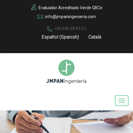
Evaluador Acreditado Verde GBCe
info@jmpaningenieria.com
+34 646 38 83 63
Español
(
Spanish
)
Català