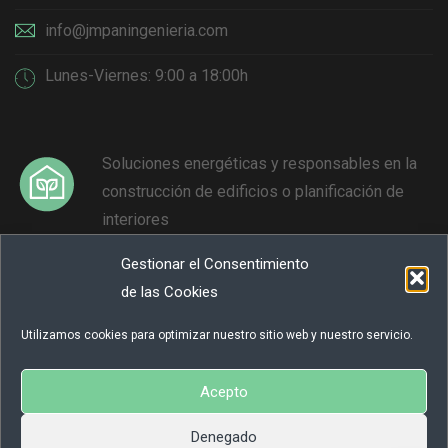
info@jmpaningenieria.com
Lunes-Viernes: 9:00 a 18:00h
Soluciones energéticas y responsables en la
construcción de edificios o planificación de
interiores
Gestionar el Consentimiento
Reducción y neutralización de emisiones de
de las Cookies
GEI para contribuir a la lucha contra el cambio
climático
Utilizamos cookies para optimizar nuestro sitio web y nuestro servicio.
Acepto
Denegado