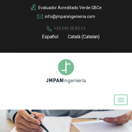
Evaluador Acreditado Verde GBCe
info@jmpaningenieria.com
+34 646 38 83 63
Español
Català
(
Catalan
)