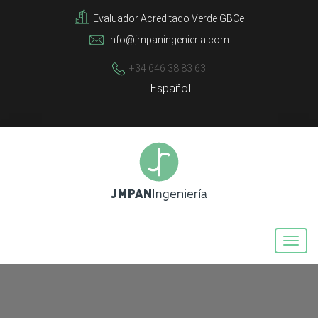
Evaluador Acreditado Verde GBCe
info@jmpaningenieria.com
+34 646 38 83 63
Español