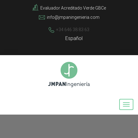
Evaluador Acreditado Verde GBCe
info@jmpaningenieria.com
+34 646 38 83 63
Español