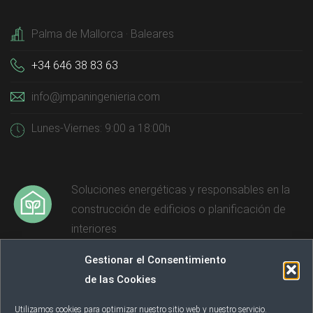
Palma de Mallorca · Baleares
+34 646 38 83 63
info@jmpaningenieria.com
Lunes-Viernes: 9:00 a 18:00h
Soluciones energéticas y responsables en la
construcción de edificios o planificación de
interiores
Gestionar el Consentimiento
Reducción y neutralización de emisiones de
de las Cookies
GEI para contribuir a la lucha contra el cambio
climático
Utilizamos cookies para optimizar nuestro sitio web y nuestro servicio.